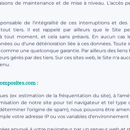
aisons de maintenance et de mise à niveau. L'accès 
sponsable de l'intégralité de ces interruptions et d
 tout tiers. Il est rappelé par ailleurs que le Site 
 à tout moment, et cela sans préavis. En aucun cas l
ées ou d'une détérioration liée à ces données. Toute i
été comme une quelconque garantie. Par ailleurs des lien
eurs gérés par des tiers. Sur ces sites web, le Site n'a 
tenu.
composites.com
:
ues (ex :estimation de la fréquentation du site), à l'amé
imisation de notre site pour tel navigateur et tel type 
r déterminer l'origine de spam), nous pouvons être ame
ple votre adresse IP ou vos variables d'environnement pa
nées envoyé à votre navigateur par un serveur web et st