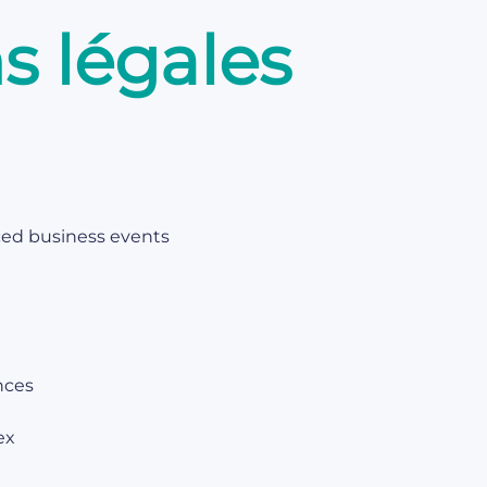
s légales
ed business events
nces
ex